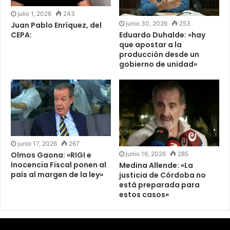
julio 1, 2026
243
junio 30, 2026
253
Juan Pablo Enríquez, del
CEPA:
Eduardo Duhalde: «hay
que apostar a la
producción desde un
gobierno de unidad»
junio 17, 2026
267
Olmos Gaona: «RIGI e
junio 16, 2026
285
Inocencia Fiscal ponen al
Medina Allende: «La
país al margen de la ley»
justicia de Córdoba no
está preparada para
estos casos»