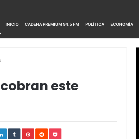
INICIO
CADENA PREMIUM 94.5 FM
POLÍTICA
ECONOMÍA
s
 cobran este
ogle+
LinkedIn
Tumblr
Pinterest
Reddit
Pocket