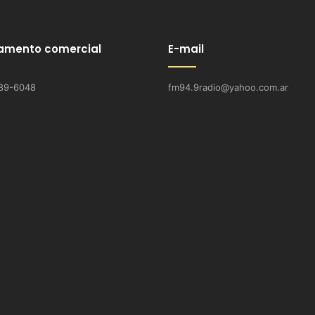
amento comercial
E-mail
89-6048
fm94.9radio@yahoo.com.ar