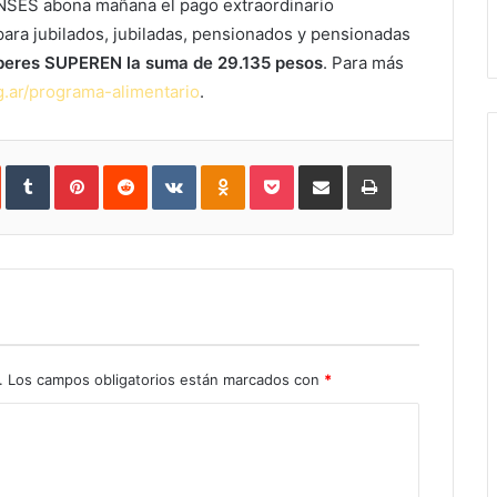
ANSES abona mañana el pago extraordinario
para jubilados, jubiladas, pensionados y pensionadas
eres SUPEREN la suma de 29.135 pesos
. Para más
.ar/programa-alimentario
.
In
StumbleUpon
Tumblr
Pinterest
Reddit
VKontakte
Odnoklassniki
Pocket
Share
Print
via
Email
.
Los campos obligatorios están marcados con
*