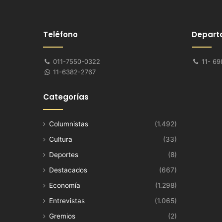
Teléfono
Depart
011-7550-0322
11- 69
11-6382-2767
Categorías
Columnistas
(1.492)
Cultura
(33)
Deportes
(8)
Destacados
(667)
Economía
(1.298)
Entrevistas
(1.065)
Gremios
(2)