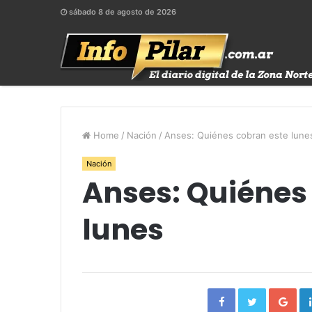
sábado 8 de agosto de 2026
Home
/
Nación
/
Anses: Quiénes cobran este lune
Nación
Anses: Quiénes
lunes
Facebook
Twitter
Go