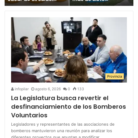
un juguete
millones para los
«altamente tóxico»
Juegos
Bonaerenses
Provincia
infopilar
agosto 6, 2026
0
133
La Legislatura busca revertir el
desfinanciamiento de los Bomberos
Voluntarios
Legisladores y representantes de las asociaciones de
bomberos mantuvieron una reunión para analizar los
diferentes proyectos que apuntan a modificar…