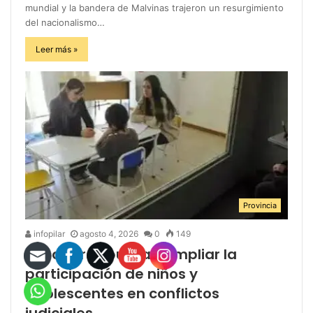
mundial y la bandera de Malvinas trajeron un resurgimiento
del nacionalismo…
Leer más »
Provincia
infopilar
agosto 4, 2026
0
149
Senadores buscan ampliar la
participación de niños y
adolescentes en conflictos
judiciales