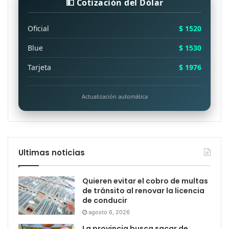
💵 Cotización del Dólar
Oficial
$ 1520
Blue
$ 1530
Tarjeta
$ 1976
Actualización automática
Ultimas noticias
Quieren evitar el cobro de multas
de tránsito al renovar la licencia
de conducir
agosto 6, 2026
La provincia busca sacar de