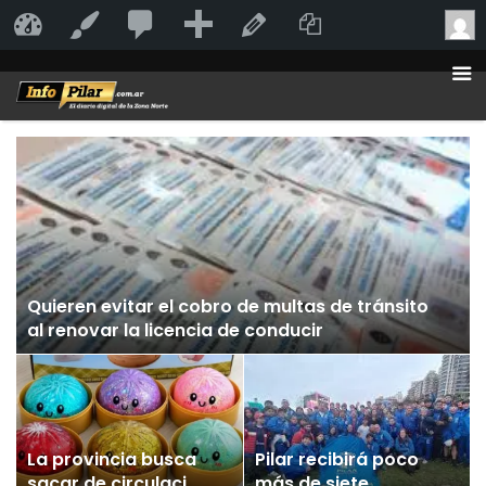
20
20
Añadir
Duplicate Po
InfoPilar
Personalizar
Editar la página
comentarios
en
moderación
Quieren evitar el cobro de multas de tránsito
al renovar la licencia de conducir
La provincia busca
Pilar recibirá poco
sacar de circulación
más de siete