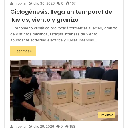
infopilar
julio 30, 2026
0
167
Ciclogénesis: llega un temporal de
lluvias, viento y granizo
El fenómeno climático provocará tormentas fuertes, granizo
de distintos tamaños, ráfagas intensas de viento,
abundante actividad eléctrica y lluvias intensas…
Leer más »
Provincia
infopilar
julio 29, 2026
0
158