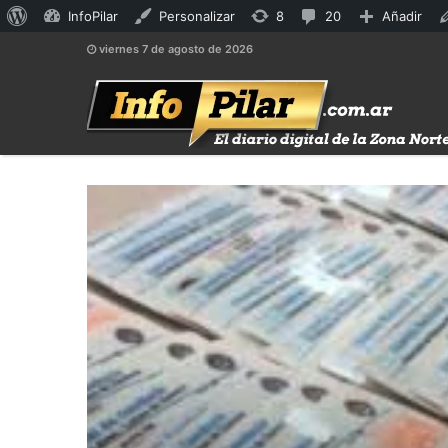
Acerca
8
20
InfoPilar
Personalizar
8
20
Añadir
de
actualizaciones
comentarios
viernes 7 de agosto de 2026
WordPress
disponibles
en
moderación