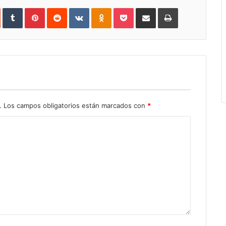
In
StumbleUpon
Tumblr
Pinterest
Reddit
VKontakte
Odnoklassniki
Pocket
Share
Print
via
Email
.
Los campos obligatorios están marcados con
*