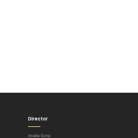
Director
Analía Soria