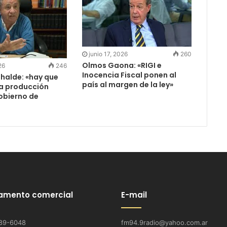
junio 17, 2026
260
Olmos Gaona: «RIGI e
26
246
Inocencia Fiscal ponen al
halde: «hay que
país al margen de la ley»
la producción
obierno de
amento comercial
E-mail
89-6048
fm94.9radio@yahoo.com.ar