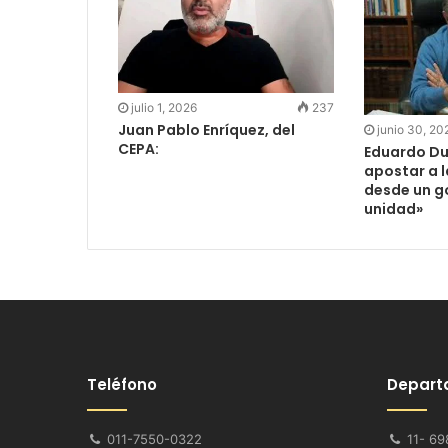
julio 1, 2026
237
Juan Pablo Enríquez, del
junio 30, 20
CEPA:
Eduardo Du
apostar a 
desde un g
unidad»
Teléfono
Depart
011-7550-0322
11- 69