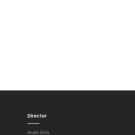
Director
Analía Soria