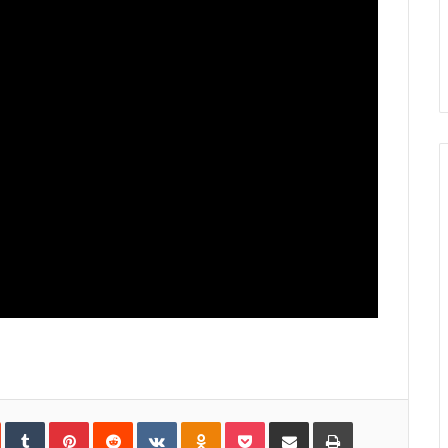
In
StumbleUpon
Tumblr
Pinterest
Reddit
VKontakte
Odnoklassniki
Pocket
Share
Print
via
Email