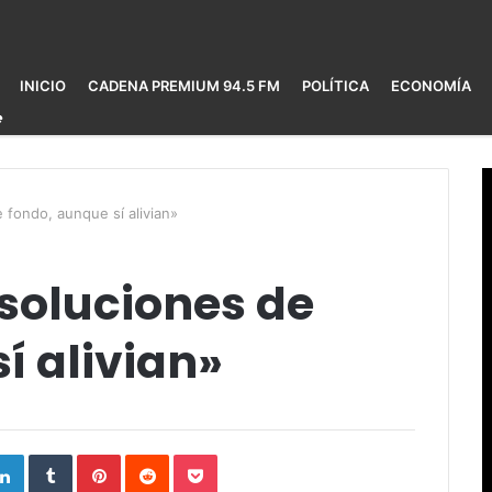
INICIO
CADENA PREMIUM 94.5 FM
POLÍTICA
ECONOMÍA
fondo, aunque sí alivian»
soluciones de
í alivian»
ogle+
LinkedIn
Tumblr
Pinterest
Reddit
Pocket