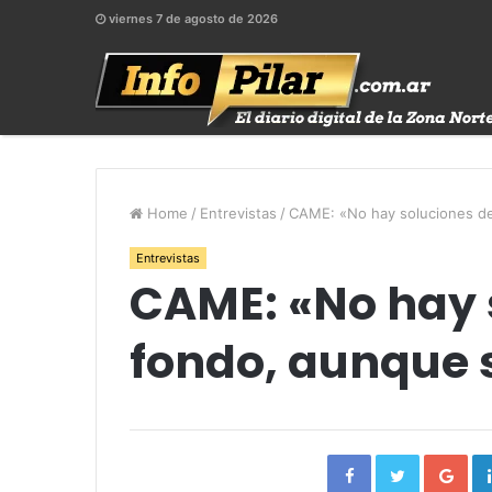
viernes 7 de agosto de 2026
Home
/
Entrevistas
/
CAME: «No hay soluciones de 
Entrevistas
CAME: «No hay 
fondo, aunque s
Facebook
Twitter
Go