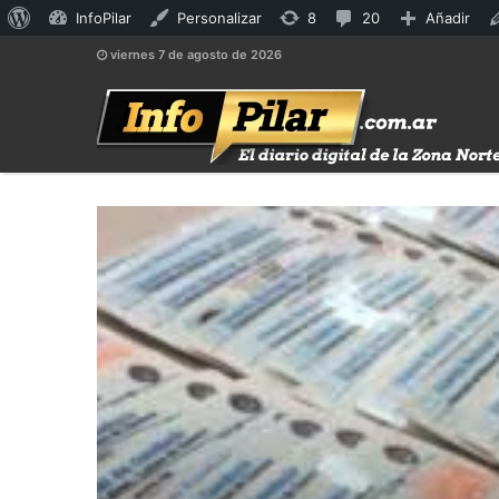
Acerca
8
20
InfoPilar
Personalizar
8
20
Añadir
de
actualizaciones
comentarios
viernes 7 de agosto de 2026
WordPress
disponibles
en
moderación