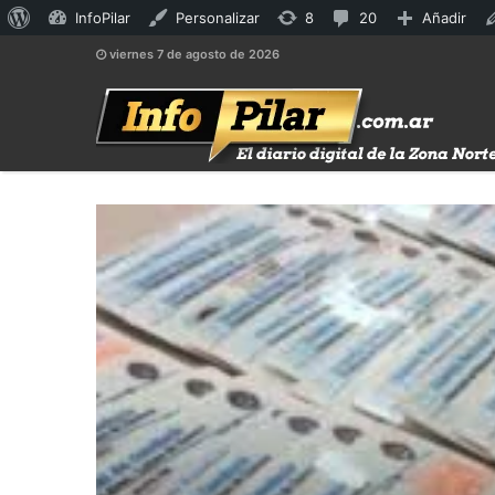
Acerca
8
20
InfoPilar
Personalizar
8
20
Añadir
de
actualizaciones
comentarios
viernes 7 de agosto de 2026
WordPress
disponibles
en
moderación