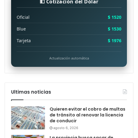
💵 Cotización del Dólar
Oficial
$ 1520
Blue
$ 1530
Tarjeta
$ 1976
Actualización automática
Ultimas noticias
Quieren evitar el cobro de multas
de tránsito al renovar la licencia
de conducir
agosto 6, 2026
La provincia busca sacar de