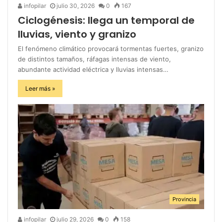
infopilar
julio 30, 2026
0
167
Ciclogénesis: llega un temporal de
lluvias, viento y granizo
El fenómeno climático provocará tormentas fuertes, granizo
de distintos tamaños, ráfagas intensas de viento,
abundante actividad eléctrica y lluvias intensas…
Leer más »
Provincia
infopilar
julio 29, 2026
0
158