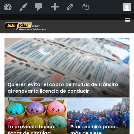
20
20
Añadir
Duplicate Po
InfoPilar
Personalizar
Editar la página
comentarios
en
moderación
Quieren evitar el cobro de multas de tránsito
al renovar la licencia de conducir
La provincia busca
Pilar recibirá poco
sacar de circulación
más de siete