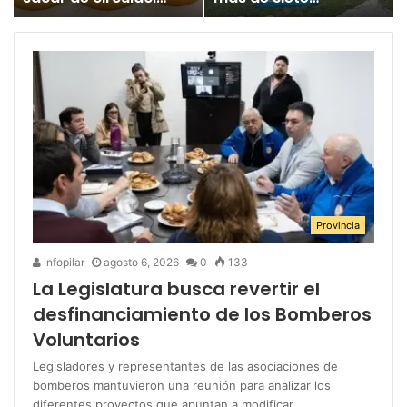
un juguete
millones para los
«altamente tóxico»
Juegos
Bonaerenses
Provincia
infopilar
agosto 6, 2026
0
133
La Legislatura busca revertir el
desfinanciamiento de los Bomberos
Voluntarios
Legisladores y representantes de las asociaciones de
bomberos mantuvieron una reunión para analizar los
diferentes proyectos que apuntan a modificar…