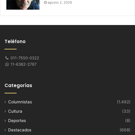
agosto 2, 2026
Teléfono
011-7550-0322
11-6382-2767
Categorías
Columnistas
(1.492)
Cultura
(33)
Deportes
(8)
Destacados
(668)