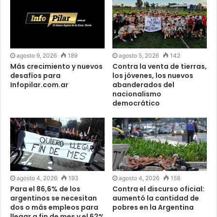
agosto 9, 2026
189
agosto 5, 2026
142
Más crecimiento y nuevos
Contra la venta de tierras,
desafíos para
los jóvenes, los nuevos
Infopilar.com.ar
abanderados del
nacionalismo
democrático
agosto 4, 2026
193
agosto 4, 2026
158
Para el 86,6% de los
Contra el discurso oficial:
argentinos se necesitan
aumentó la cantidad de
dos o más empleos para
pobres en la Argentina
llegar a fin de mes y el 62%