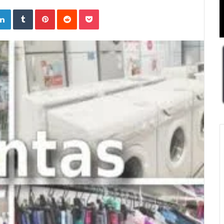
ogle+
LinkedIn
Tumblr
Pinterest
Reddit
Pocket