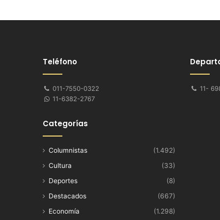
Teléfono
Depart
011-7550-0322
11- 69
11-6382-2767
Categorías
Columnistas
(1.492)
Cultura
(33)
Deportes
(8)
Destacados
(667)
Economía
(1.298)