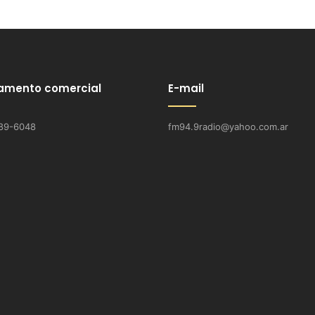
amento comercial
E-mail
89-6048
fm94.9radio@yahoo.com.ar