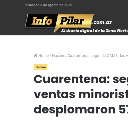
sábado 8 de agosto de 2026
Home
/
Nación
/
Cuarentena: según la CAME, las v
Nación
Cuarentena: se
ventas minoris
desplomaron 5