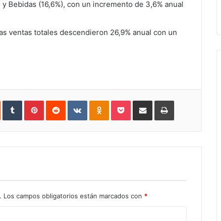
s y Bebidas (16,6%), con un incremento de 3,6% anual
as ventas totales descendieron 26,9% anual con un
In
StumbleUpon
Tumblr
Pinterest
Reddit
VKontakte
Odnoklassniki
Pocket
Share
Print
via
Email
.
Los campos obligatorios están marcados con
*