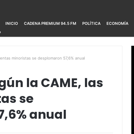
INICIO
CADENA PREMIUM 94.5 FM
POLÍTICA
ECONOMÍA
entas minoristas se desplomaron 57,6% anual
gún la CAME, las
tas se
7,6% anual