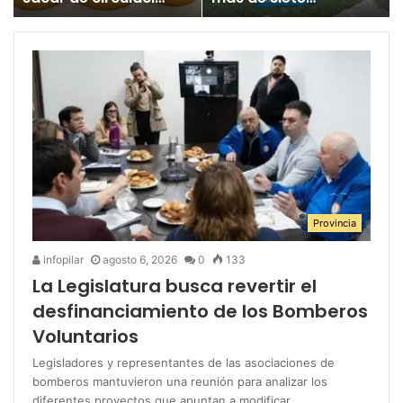
un juguete
millones para los
«altamente tóxico»
Juegos
Bonaerenses
Provincia
infopilar
agosto 6, 2026
0
133
La Legislatura busca revertir el
desfinanciamiento de los Bomberos
Voluntarios
Legisladores y representantes de las asociaciones de
bomberos mantuvieron una reunión para analizar los
diferentes proyectos que apuntan a modificar…