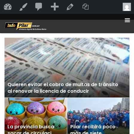
20
20
Añadir
Duplicate Po
InfoPilar
Personalizar
Editar la página
comentarios
en
moderación
Quieren evitar el cobro de multas de tránsito
al renovar la licencia de conducir
La provincia busca
Pilar recibirá poco
sacar de circulación
más de siete