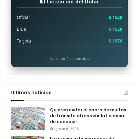
💵 Cotización del Dólar
Oficial
$ 1520
Blue
$ 1530
Tarjeta
$ 1976
Actualización automática
Ultimas noticias
Quieren evitar el cobro de multas
de tránsito al renovar la licencia
de conducir
agosto 6, 2026
La provincia busca sacar de