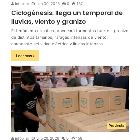
infopilar
julio 30, 2026
0
167
Ciclogénesis: llega un temporal de
lluvias, viento y granizo
El fenómeno climático provocará tormentas fuertes, granizo
de distintos tamaños, ráfagas intensas de viento,
abundante actividad eléctrica y lluvias intensas…
Leer más »
Provincia
infopilar
julio 29, 2026
0
158