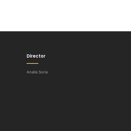
Director
Analía Soria