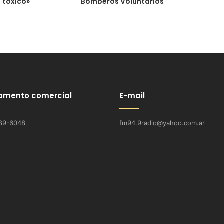
 tóxico»
Bomberos Voluntarios
amento comercial
E-mail
89-6048
fm94.9radio@yahoo.com.ar