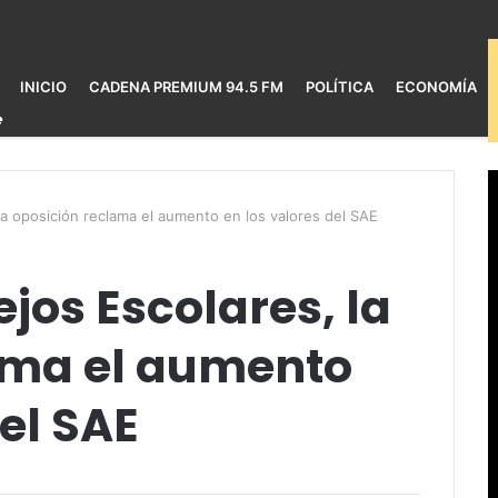
INICIO
CADENA PREMIUM 94.5 FM
POLÍTICA
ECONOMÍA
a oposición reclama el aumento en los valores del SAE
jos Escolares, la
ama el aumento
del SAE