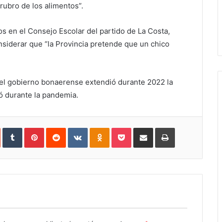
rubro de los alimentos”.
s en el Consejo Escolar del partido de La Costa,
nsiderar que “la Provincia pretende que un chico
el gobierno bonaerense extendió durante 2022 la
ó durante la pandemia.
In
StumbleUpon
Tumblr
Pinterest
Reddit
VKontakte
Odnoklassniki
Pocket
Share
Print
via
Email