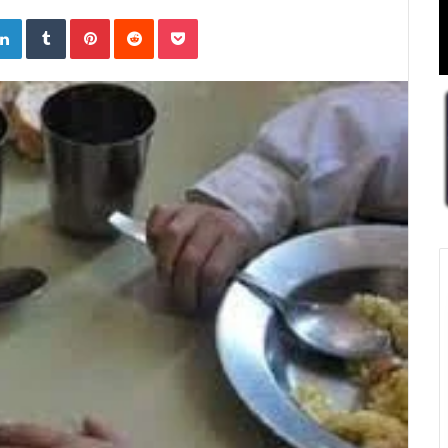
ogle+
LinkedIn
Tumblr
Pinterest
Reddit
Pocket