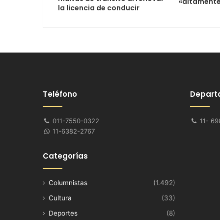
«altamente
la licencia de conducir
Teléfono
Depart
011-7550-0322
11- 69
11-6382-2767
Categorías
Columnistas
(1.492)
Cultura
(33)
Deportes
(8)