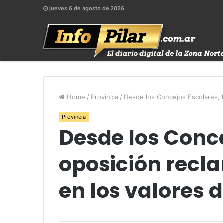
jueves 6 de agosto de 2026
Home
/
Provincia
/
Desde los Concejos Escolares, l
Provincia
Desde los Conce
oposición recl
en los valores 