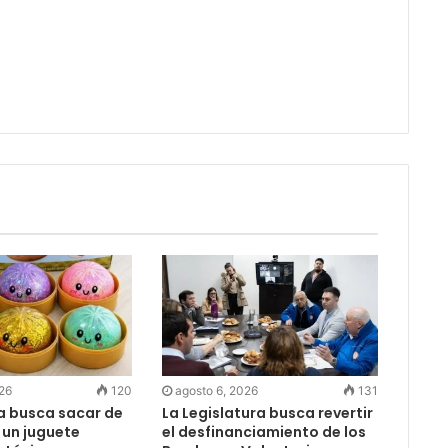
026
120
agosto 6, 2026
131
ia busca sacar de
La Legislatura busca revertir
 un juguete
el desfinanciamiento de los