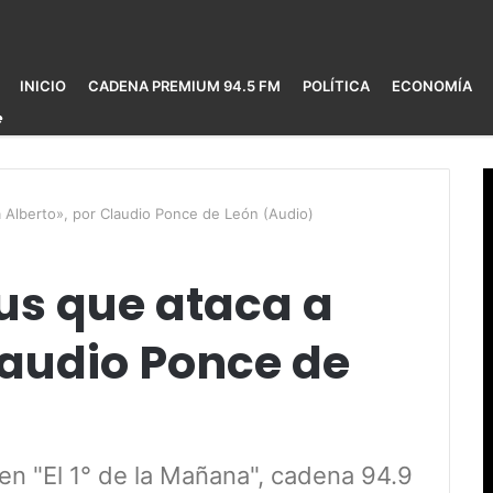
INICIO
CADENA PREMIUM 94.5 FM
POLÍTICA
ECONOMÍA
a a Alberto», por Claudio Ponce de León (Audio)
irus que ataca a
laudio Ponce de
en "El 1° de la Mañana", cadena 94.9