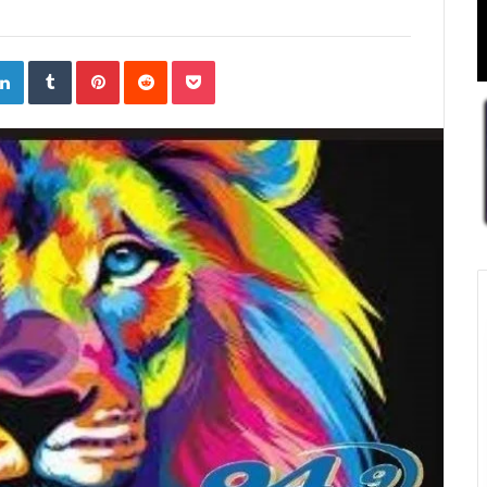
ogle+
LinkedIn
Tumblr
Pinterest
Reddit
Pocket