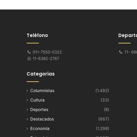
Teléfono
Depart
011-7550-0322
11- 69
11-6382-2767
Categorías
Columnistas
(1.492)
Cultura
(33)
Deportes
(8)
Destacados
(667)
Economía
(1.298)