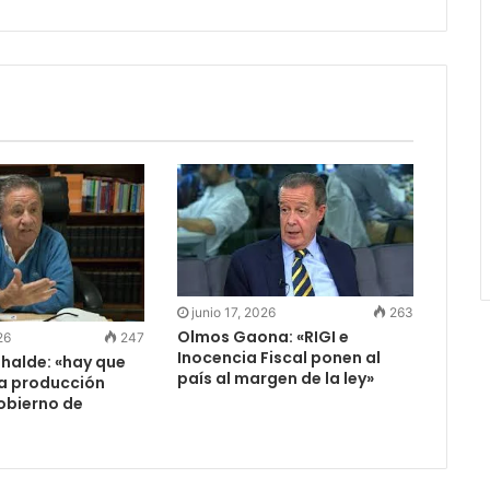
junio 17, 2026
263
Olmos Gaona: «RIGI e
26
247
Inocencia Fiscal ponen al
halde: «hay que
país al margen de la ley»
la producción
obierno de