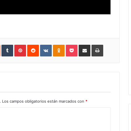
In
StumbleUpon
Tumblr
Pinterest
Reddit
VKontakte
Odnoklassniki
Pocket
Share
Print
via
Email
.
Los campos obligatorios están marcados con
*