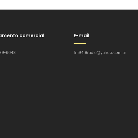
amento comercial
E-mail
89-6048
fm94.9radio@yahoo.com.ar