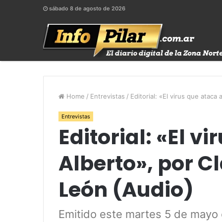
sábado 8 de agosto de 2026
Home
/
Entrevistas
/
Editorial: «El virus que atac
Entrevistas
Editorial: «El v
Alberto», por C
León (Audio)
Emitido este martes 5 de mayo 