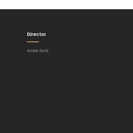
Director
Analía Soria