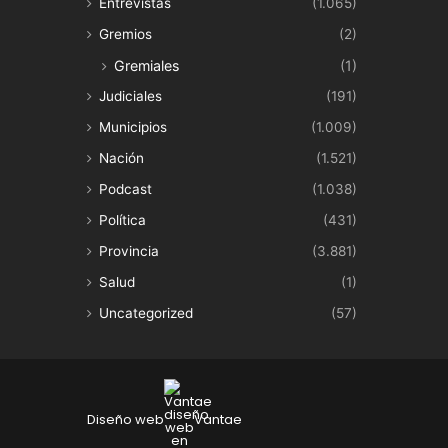
Entrevistas
(1.065)
Gremios
(2)
Gremiales
(1)
Judiciales
(191)
Municipios
(1.009)
Nación
(1.521)
Podcast
(1.038)
Política
(431)
Provincia
(3.881)
Salud
(1)
Uncategorized
(57)
Diseño web
Vantae