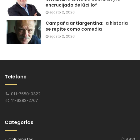
encrucijada de Kicillof
agosto 2, 2026
Campaña antiargentina: la historia
se repite como comedia
agosto 2, 2026
Teléfono
011-7550-0322
11-6382-2767
Categorías
Columnistas
(1.492)