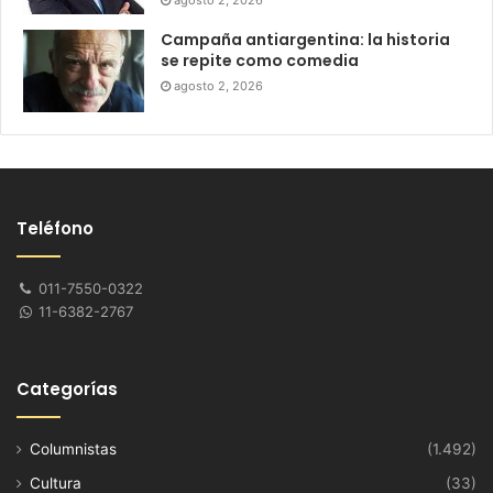
agosto 2, 2026
Campaña antiargentina: la historia
se repite como comedia
agosto 2, 2026
Teléfono
011-7550-0322
11-6382-2767
Categorías
Columnistas
(1.492)
Cultura
(33)