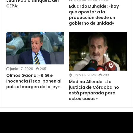
Juan Pablo Enríquez, del
CEPA:
Eduardo Duhalde: «hay
que apostar a la
producción desde un
gobierno de unidad»
junio 17, 2026
265
Olmos Gaona: «RIGI e
junio 16, 2026
283
Inocencia Fiscal ponen al
Medina Allende: «La
país al margen de la ley»
justicia de Córdoba no
está preparada para
estos casos»