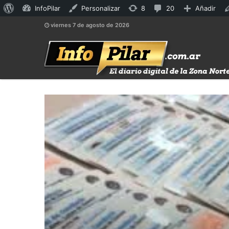
Acerca
8
20
InfoPilar
Personalizar
8
20
Añadir
de
actualizaciones
comentarios
viernes 7 de agosto de 2026
WordPress
disponibles
en
moderación