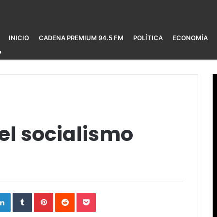
INICIO
CADENA PREMIUM 94.5 FM
POLÍTICA
ECONOMÍA
el socialismo
ogle+
LinkedIn
Tumblr
Pinterest
Reddit
Pocket