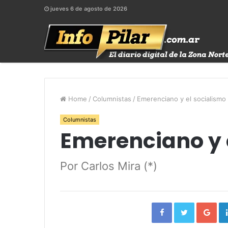
jueves 6 de agosto de 2026
Home
/
Columnistas
/
Emerenciano y el socialismo
Columnistas
Emerenciano y 
Por Carlos Mira (*)
Facebook
Twitter
Go