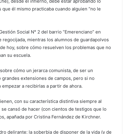
he), desde el infierno, debe estar aprobando lo
 que él mismo practicaba cuando alguien “no le
Gestión Social N° 2 del barrio “Emerenciano” en
 regocijada, mientras los alumnos de guardapolvos
ir de hoy, sobre cómo resuelven los problemas que no
nan su escuela.
 sobre cómo un jerarca comunista, de ser un
 de grandes extensiones de campos, pero si no
empezar a recibirlas a partir de ahora.
enen, con su característica distintiva siempre al
e se cansó de hacer (con cientos de testigos que lo
os, apañada por Cristina Fernández de Kirchner.
dro delirante: la soberbia de disponer de la vida (y de