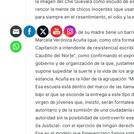
la imagen del Che Guevara como escudo de ese
rencor la mente de chicos inocentes (que usa
para siempre en el resentimiento, el odio y la e
Este reverendo hijo de su madre tiene un barr
Marcela Verónica Acuña (que, como otra forma d
Capitanich a intendente de resistencia) escrib
Caudillo del Norte”, como confirmando el expre
gobierno y de organización de la que, justamen
supone supeditar la suerte y la vida de los arg
estancia. Acuña es la líder de la agrupación “M
Esa escuela está dentro del marco de las llam
bajo el que se esconde la entrega a este tipo 
virgen de jóvenes que, insisto, serán formatea
autoritario y de la sumisión de una ciudadaní
autoridad sin la posibilidad de controvertir es
(la Justicia)- con el ejercicio de ningún derech
Ese es el modelo que Emerenciano Senna simbo