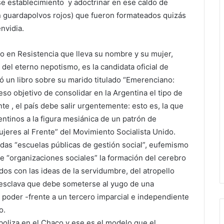
 establecimiento y adoctrinar en ese caldo de
n guardapolvos rojos) que fueron formateados quizás
nvidia.
io en Resistencia que lleva su nombre y su mujer,
el eterno nepotismo, es la candidata oficial de
ió un libro sobre su marido titulado “Emerenciano:
so objetivo de consolidar en la Argentina el tipo de
te , el país debe salir urgentemente: esto es, la que
entinos a la figura mesiánica de un patrón de
ujeres al Frente” del Movimiento Socialista Unido.
adas “escuelas públicas de gestión social”, eufemismo
de “organizaciones sociales” la formación del cerebro
dos con las ideas de la servidumbre, del atropello
a esclava que debe someterse al yugo de una
e poder -frente a un tercero imparcial e independiente
o.
liza en el Chaco y ese es el modelo que el