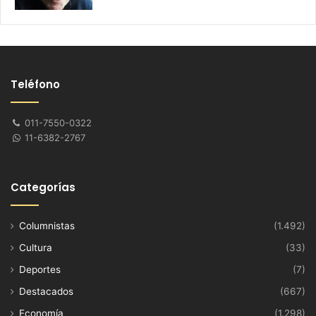
Teléfono
011-7550-0322
11-6382-2767
Categorías
Columnistas
(1.492)
Cultura
(33)
Deportes
(7)
Destacados
(667)
Economía
(1.298)