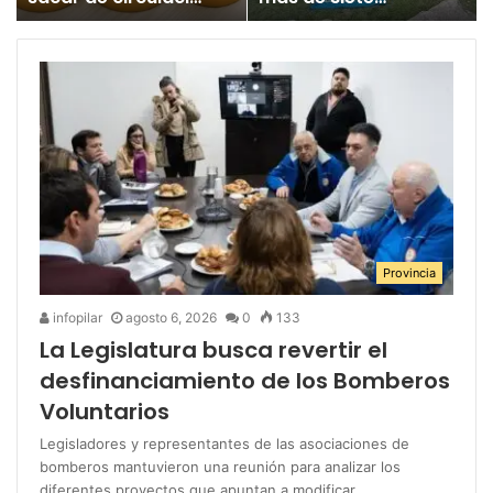
un juguete
millones para los
«altamente tóxico»
Juegos
Bonaerenses
Provincia
infopilar
agosto 6, 2026
0
133
La Legislatura busca revertir el
desfinanciamiento de los Bomberos
Voluntarios
Legisladores y representantes de las asociaciones de
bomberos mantuvieron una reunión para analizar los
diferentes proyectos que apuntan a modificar…