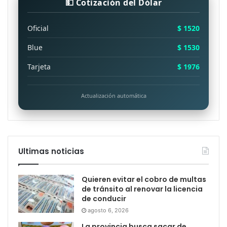
💵 Cotización del Dólar
Oficial
$ 1520
Blue
$ 1530
Tarjeta
$ 1976
Actualización automática
Ultimas noticias
Quieren evitar el cobro de multas
de tránsito al renovar la licencia
de conducir
agosto 6, 2026
La provincia busca sacar de