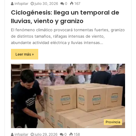
infopilar
julio 30, 2026
0
167
Ciclogénesis: llega un temporal de
lluvias, viento y granizo
El fenómeno climático provocará tormentas fuertes, granizo
de distintos tamaños, ráfagas intensas de viento,
abundante actividad eléctrica y lluvias intensas…
Leer más »
Provincia
infopilar
julio 29, 2026
0
158