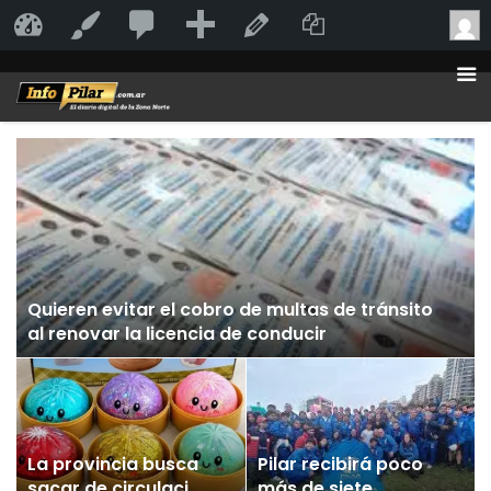
20
20
Añadir
Duplicate Po
InfoPilar
Personalizar
Editar la página
comentarios
en
moderación
Quieren evitar el cobro de multas de tránsito
al renovar la licencia de conducir
La provincia busca
Pilar recibirá poco
sacar de circulación
más de siete