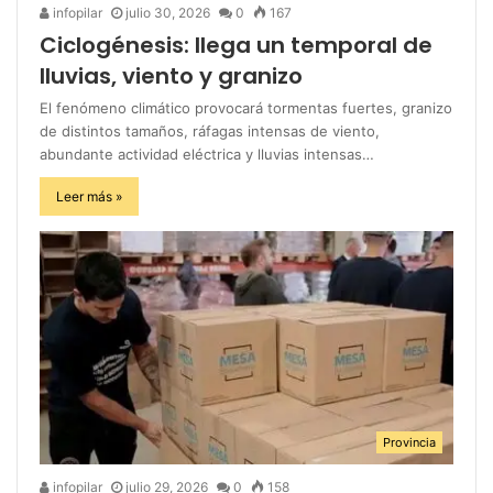
infopilar
julio 30, 2026
0
167
Ciclogénesis: llega un temporal de
lluvias, viento y granizo
El fenómeno climático provocará tormentas fuertes, granizo
de distintos tamaños, ráfagas intensas de viento,
abundante actividad eléctrica y lluvias intensas…
Leer más »
Provincia
infopilar
julio 29, 2026
0
158