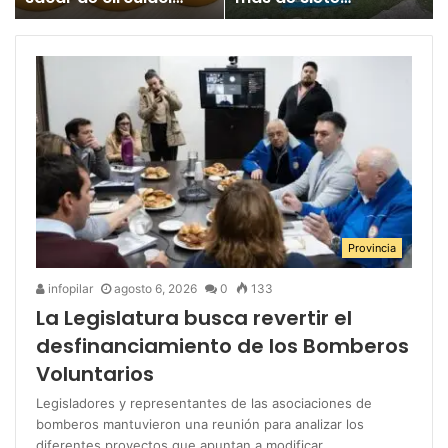
un juguete
millones para los
«altamente tóxico»
Juegos
Bonaerenses
Provincia
infopilar
agosto 6, 2026
0
133
La Legislatura busca revertir el
desfinanciamiento de los Bomberos
Voluntarios
Legisladores y representantes de las asociaciones de
bomberos mantuvieron una reunión para analizar los
diferentes proyectos que apuntan a modificar…