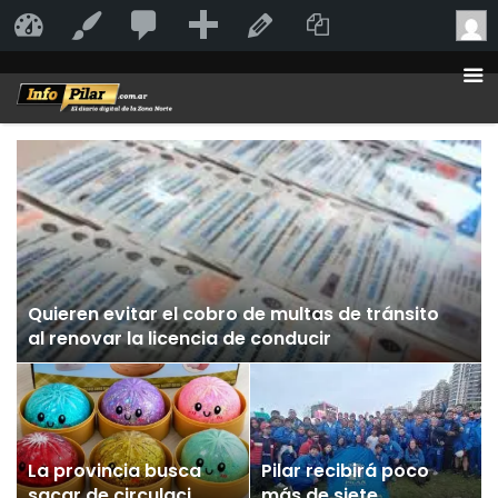
20
20
Añadir
Duplicate Po
InfoPilar
Personalizar
Editar la página
comentarios
en
moderación
Quieren evitar el cobro de multas de tránsito
al renovar la licencia de conducir
La provincia busca
Pilar recibirá poco
sacar de circulación
más de siete