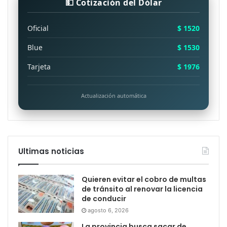
💵 Cotización del Dólar
Oficial
$ 1520
Blue
$ 1530
Tarjeta
$ 1976
Actualización automática
Ultimas noticias
Quieren evitar el cobro de multas
de tránsito al renovar la licencia
de conducir
agosto 6, 2026
La provincia busca sacar de