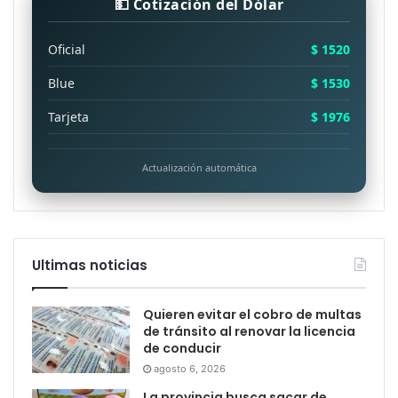
💵 Cotización del Dólar
Oficial
$ 1520
Blue
$ 1530
Tarjeta
$ 1976
Actualización automática
Ultimas noticias
Quieren evitar el cobro de multas
de tránsito al renovar la licencia
de conducir
agosto 6, 2026
La provincia busca sacar de