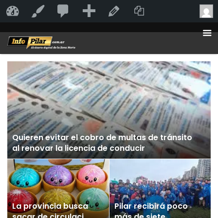
20
20
Añadir
Duplicate Po
InfoPilar
Personalizar
Editar la página
comentarios
en
moderación
Quieren evitar el cobro de multas de tránsito
al renovar la licencia de conducir
La provincia busca
Pilar recibirá poco
sacar de circulación
más de siete