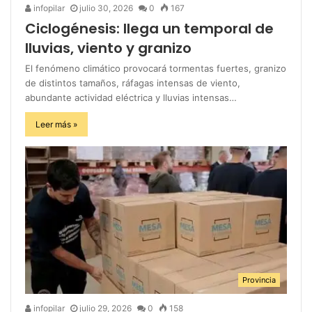
infopilar
julio 30, 2026
0
167
Ciclogénesis: llega un temporal de
lluvias, viento y granizo
El fenómeno climático provocará tormentas fuertes, granizo
de distintos tamaños, ráfagas intensas de viento,
abundante actividad eléctrica y lluvias intensas…
Leer más »
Provincia
infopilar
julio 29, 2026
0
158