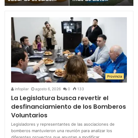
un juguete
millones para los
«altamente tóxico»
Juegos
Bonaerenses
Provincia
infopilar
agosto 6, 2026
0
133
La Legislatura busca revertir el
desfinanciamiento de los Bomberos
Voluntarios
Legisladores y representantes de las asociaciones de
bomberos mantuvieron una reunión para analizar los
diferentes proyectos que apuntan a modificar…