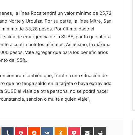
 trenes, la línea Roca tendrá un valor mínimo de 25,72
ano Norte y Urquiza. Por su parte, la línea Mitre, San
n mínimo de 33,28 pesos. Por último, dado el
el saldo de emergencia de la SUBE, por lo que ahora
lente a cuatro boletos mínimos. Asimismo, la máxima
 6.000 pesos. Vale agregar que para los beneficiarios
ento del 55%.
mencionaron también que, frente a una situación de
ro que no tenga saldo en la tarjeta o haya extraviado
eta SUBE el viaje de otra persona, no se podrá hacer
rcunstancia, sanción o multa a quien viaje”,
In
StumbleUpon
Tumblr
Pinterest
Reddit
VKontakte
Odnoklassniki
Pocket
Share
Print
via
Email