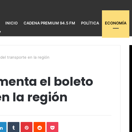
INICIO
CADENA PREMIUM 94.5 FM
POLÍTICA
ECONOMÍA
del transporte en la región
menta el boleto
en la región
ogle+
LinkedIn
Tumblr
Pinterest
Reddit
Pocket