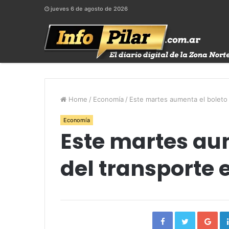
jueves 6 de agosto de 2026
Home
/
Economía
/
Este martes aumenta el boleto 
Economía
Este martes au
del transporte 
Facebook
Twitter
Go