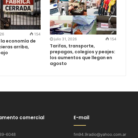
026
154
julio 31, 2026
154
n la economía de
Tarifas, transporte,
cieras arriba,
prepagas, colegios y peajes:
bajo
los aumentos que llegan en
agosto
amento comercial
E-mail
89-6048
fm94.9radio@yahoo.com.ar