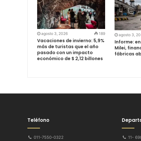
agosto 3, 2026
189
agosto 3, 2
Vacaciones de invierno: 5,9%
Informe: e
más de turistas que el año
Milei, finan
pasado con un impacto
fábricas a
económico de $ 2,12 billones
Teléfono
Depart
011-7550-0322
11- 69