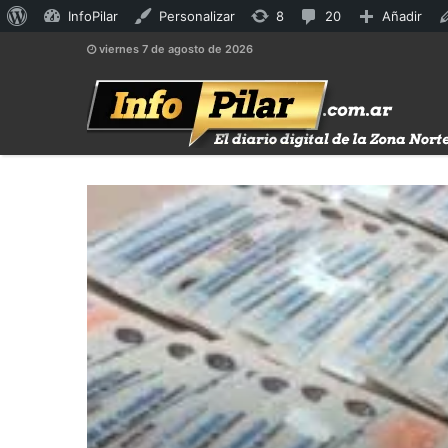
Acerca
8
20
InfoPilar
Personalizar
8
20
Añadir
de
actualizaciones
comentarios
viernes 7 de agosto de 2026
WordPress
disponibles
en
moderación