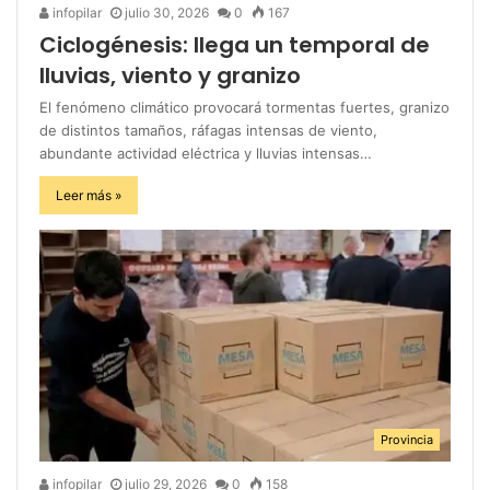
infopilar
julio 30, 2026
0
167
Ciclogénesis: llega un temporal de
lluvias, viento y granizo
El fenómeno climático provocará tormentas fuertes, granizo
de distintos tamaños, ráfagas intensas de viento,
abundante actividad eléctrica y lluvias intensas…
Leer más »
Provincia
infopilar
julio 29, 2026
0
158