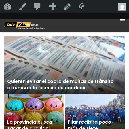
20
20
Añadir
Duplicate Po
InfoPilar
Personalizar
Editar la página
comentarios
en
moderación
Quieren evitar el cobro de multas de tránsito
al renovar la licencia de conducir
La provincia busca
Pilar recibirá poco
sacar de circulación
más de siete