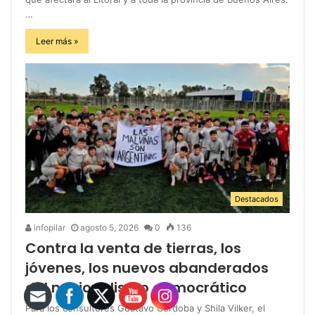
…
Leer más »
Destacados
infopilar
agosto 5, 2026
0
136
Contra la venta de tierras, los
jóvenes, los nuevos abanderados
del nacionalismo democrático
Para los consultores Gustavo Córdoba y Shila Vilker, el