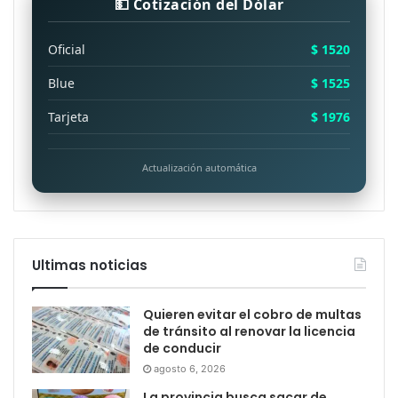
💵 Cotización del Dólar
Oficial
$ 1520
Blue
$ 1525
Tarjeta
$ 1976
Actualización automática
Ultimas noticias
Quieren evitar el cobro de multas
de tránsito al renovar la licencia
de conducir
agosto 6, 2026
La provincia busca sacar de