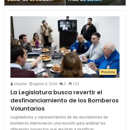
un juguete
millones para los
«altamente tóxico»
Juegos
Bonaerenses
Provincia
infopilar
agosto 6, 2026
0
133
La Legislatura busca revertir el
desfinanciamiento de los Bomberos
Voluntarios
Legisladores y representantes de las asociaciones de
bomberos mantuvieron una reunión para analizar los
diferentes proyectos que apuntan a modificar…