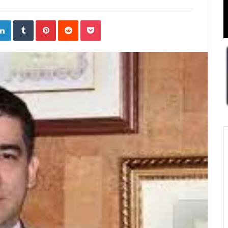
ogle+
LinkedIn
Tumblr
Pinterest
Reddit
Pocket