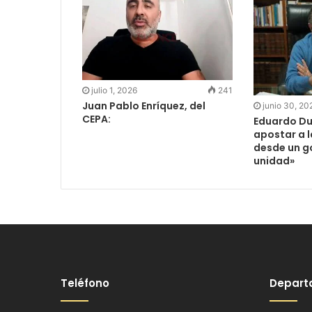
julio 1, 2026
241
Juan Pablo Enríquez, del
junio 30, 20
CEPA:
Eduardo Du
apostar a 
desde un g
unidad»
Teléfono
Depart