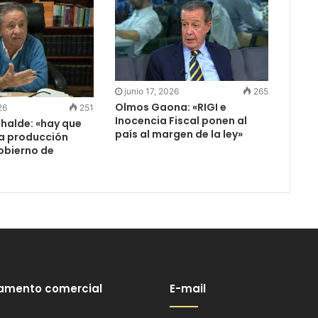
junio 17, 2026
265
Olmos Gaona: «RIGI e
26
251
Inocencia Fiscal ponen al
halde: «hay que
país al margen de la ley»
la producción
obierno de
amento comercial
E-mail