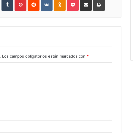
In
StumbleUpon
Tumblr
Pinterest
Reddit
VKontakte
Odnoklassniki
Pocket
Share
Print
via
Email
.
Los campos obligatorios están marcados con
*