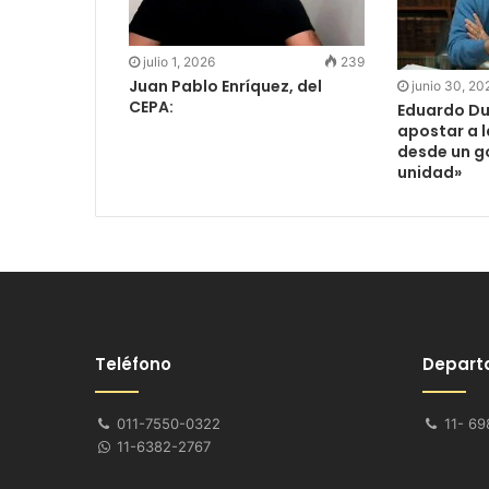
julio 1, 2026
239
Juan Pablo Enríquez, del
junio 30, 20
CEPA:
Eduardo Du
apostar a 
desde un g
unidad»
Teléfono
Depart
011-7550-0322
11- 69
11-6382-2767