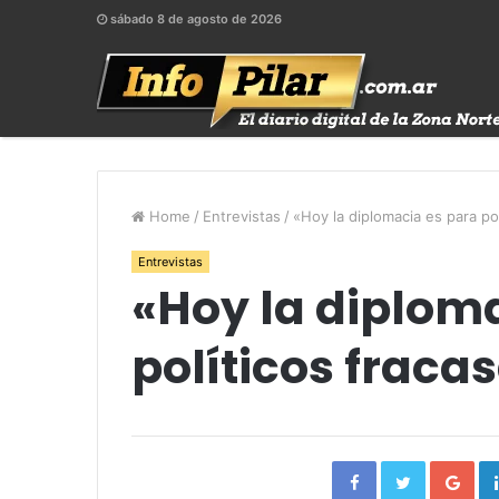
sábado 8 de agosto de 2026
Home
/
Entrevistas
/
«Hoy la diplomacia es para po
Entrevistas
«Hoy la diplom
políticos fraca
Facebook
Twitter
Go