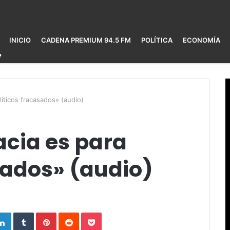
INICIO
CADENA PREMIUM 94.5 FM
POLÍTICA
ECONOMÍA
líticos fracasados» (audio)
acia es para
sados» (audio)
ogle+
LinkedIn
Tumblr
Pinterest
Reddit
Pocket