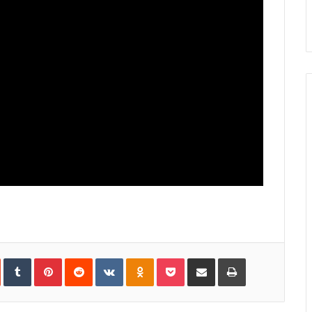
In
StumbleUpon
Tumblr
Pinterest
Reddit
VKontakte
Odnoklassniki
Pocket
Share
Print
via
Email