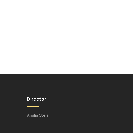
Director
Analía Soria