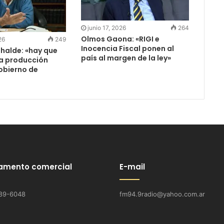
junio 17, 2026
264
Olmos Gaona: «RIGI e
26
249
Inocencia Fiscal ponen al
halde: «hay que
país al margen de la ley»
la producción
obierno de
amento comercial
E-mail
89-6048
fm94.9radio@yahoo.com.ar