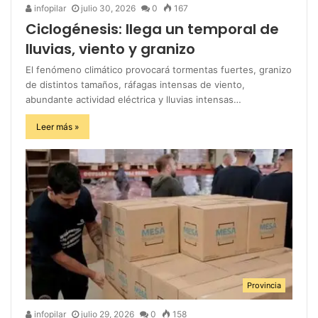
infopilar
julio 30, 2026
0
167
Ciclogénesis: llega un temporal de
lluvias, viento y granizo
El fenómeno climático provocará tormentas fuertes, granizo
de distintos tamaños, ráfagas intensas de viento,
abundante actividad eléctrica y lluvias intensas…
Leer más »
Provincia
infopilar
julio 29, 2026
0
158