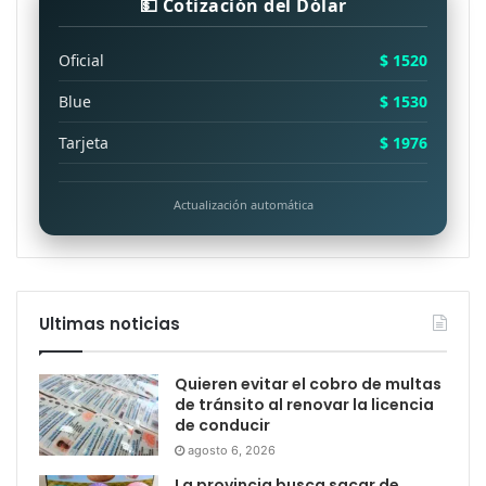
💵 Cotización del Dólar
Oficial
$ 1520
Blue
$ 1530
Tarjeta
$ 1976
Actualización automática
Ultimas noticias
Quieren evitar el cobro de multas
de tránsito al renovar la licencia
de conducir
agosto 6, 2026
La provincia busca sacar de