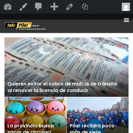
20
20
Añadir
Duplicate Po
InfoPilar
Personalizar
Editar la página
comentarios
en
moderación
Quieren evitar el cobro de multas de tránsito
al renovar la licencia de conducir
La provincia busca
Pilar recibirá poco
sacar de circulación
más de siete