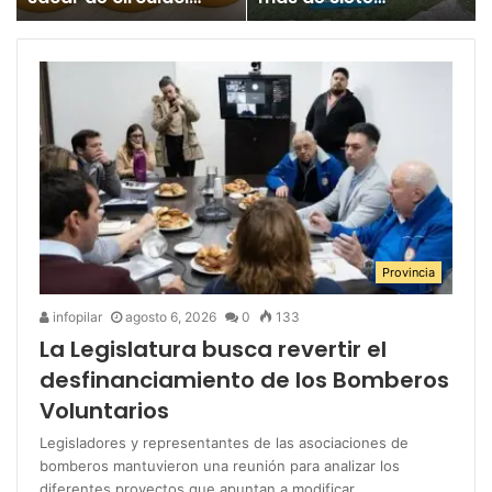
un juguete
millones para los
«altamente tóxico»
Juegos
Bonaerenses
Provincia
infopilar
agosto 6, 2026
0
133
La Legislatura busca revertir el
desfinanciamiento de los Bomberos
Voluntarios
Legisladores y representantes de las asociaciones de
bomberos mantuvieron una reunión para analizar los
diferentes proyectos que apuntan a modificar…