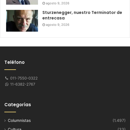
agosto 9, 2026
Sturzenegger, nuestro Terminator de
entrecasa
agosto 9, 2026
Teléfono
011-7550-0322
11-6382-2767
Categorías
Columnistas
(1.497)
Cultura
(33)