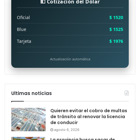
💵 Cotización del Dólar
Oficial
$ 1520
Blue
$ 1525
Tarjeta
$ 1976
Actualización automática
Ultimas noticias
Quieren evitar el cobro de multas
de tránsito al renovar la licencia
de conducir
agosto 6, 2026
La provincia busca sacar de