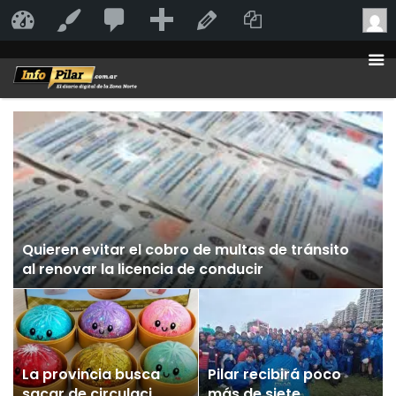
20
20
Añadir
Duplicate Po
InfoPilar
Personalizar
Editar la página
comentarios
en
moderación
Quieren evitar el cobro de multas de tránsito
al renovar la licencia de conducir
La provincia busca
Pilar recibirá poco
sacar de circulación
más de siete