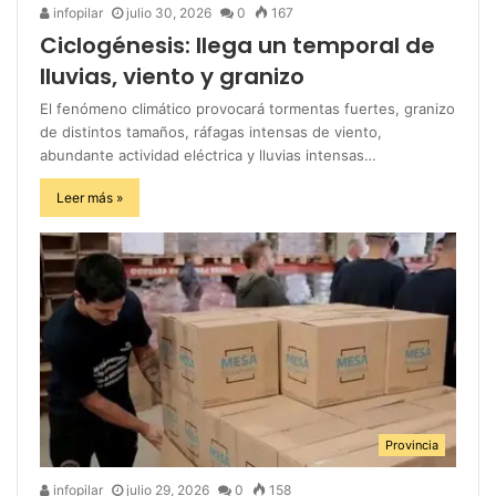
infopilar
julio 30, 2026
0
167
Ciclogénesis: llega un temporal de
lluvias, viento y granizo
El fenómeno climático provocará tormentas fuertes, granizo
de distintos tamaños, ráfagas intensas de viento,
abundante actividad eléctrica y lluvias intensas…
Leer más »
Provincia
infopilar
julio 29, 2026
0
158