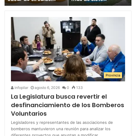
un juguete
millones para los
«altamente tóxico»
Juegos
Bonaerenses
Provincia
infopilar
agosto 6, 2026
0
133
La Legislatura busca revertir el
desfinanciamiento de los Bomberos
Voluntarios
Legisladores y representantes de las asociaciones de
bomberos mantuvieron una reunión para analizar los
diferentes proyectos que apuntan a modificar…