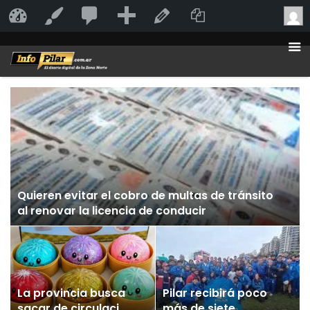
20
20
Añadir
Duplicate Po
InfoPilar
Personalizar
Editar la página
comentarios
en
moderación
Quieren evitar el cobro de multas de tránsito
al renovar la licencia de conducir
La provincia busca
Pilar recibirá poco
sacar de circulación
más de siete