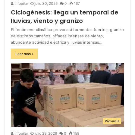
infopilar
julio 30, 2026
0
167
Ciclogénesis: llega un temporal de
lluvias, viento y granizo
El fenómeno climático provocará tormentas fuertes, granizo
de distintos tamaños, ráfagas intensas de viento,
abundante actividad eléctrica y lluvias intensas…
Leer más »
Provincia
infopilar
julio 29, 2026
0
158