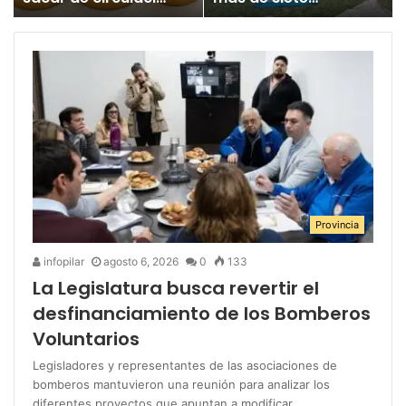
un juguete
millones para los
«altamente tóxico»
Juegos
Bonaerenses
Provincia
infopilar
agosto 6, 2026
0
133
La Legislatura busca revertir el
desfinanciamiento de los Bomberos
Voluntarios
Legisladores y representantes de las asociaciones de
bomberos mantuvieron una reunión para analizar los
diferentes proyectos que apuntan a modificar…