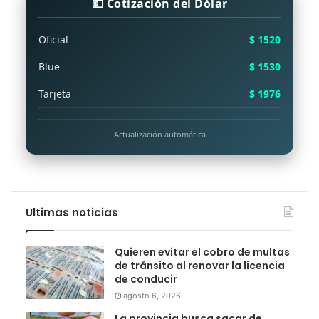
💵 Cotización del Dólar
Oficial
$ 1520
Blue
$ 1530
Tarjeta
$ 1976
Actualización automática
Ultimas noticias
Quieren evitar el cobro de multas
de tránsito al renovar la licencia
de conducir
agosto 6, 2026
La provincia busca sacar de