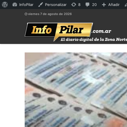
Acerca
8
20
InfoPilar
Personalizar
8
20
Añadir
de
actualizaciones
comentarios
viernes 7 de agosto de 2026
WordPress
disponibles
en
moderación