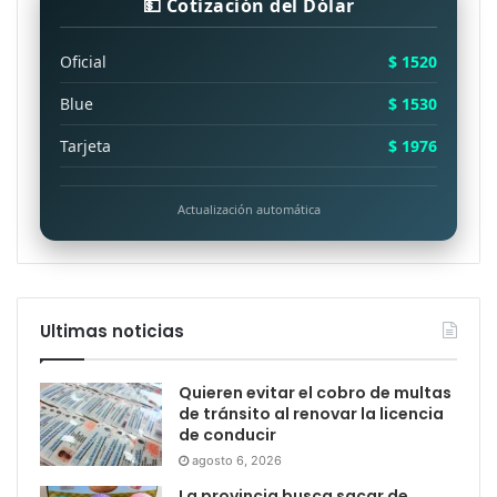
💵 Cotización del Dólar
Oficial
$ 1520
Blue
$ 1530
Tarjeta
$ 1976
Actualización automática
Ultimas noticias
Quieren evitar el cobro de multas
de tránsito al renovar la licencia
de conducir
agosto 6, 2026
La provincia busca sacar de