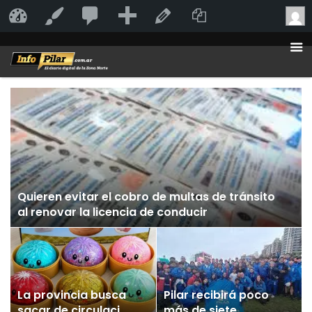
20
20
Añadir
Duplicate Po
InfoPilar
Personalizar
Editar la página
comentarios
en
moderación
Quieren evitar el cobro de multas de tránsito
al renovar la licencia de conducir
La provincia busca
Pilar recibirá poco
sacar de circulación
más de siete