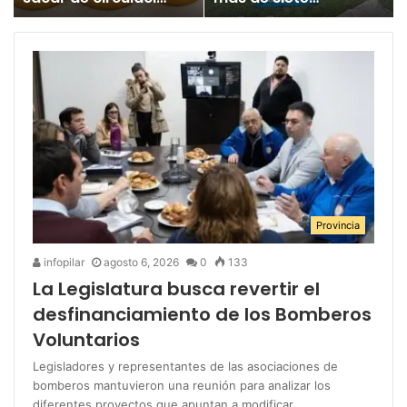
un juguete
millones para los
«altamente tóxico»
Juegos
Bonaerenses
Provincia
infopilar
agosto 6, 2026
0
133
La Legislatura busca revertir el
desfinanciamiento de los Bomberos
Voluntarios
Legisladores y representantes de las asociaciones de
bomberos mantuvieron una reunión para analizar los
diferentes proyectos que apuntan a modificar…