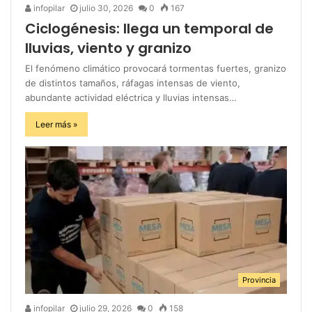
infopilar
julio 30, 2026
0
167
Ciclogénesis: llega un temporal de
lluvias, viento y granizo
El fenómeno climático provocará tormentas fuertes, granizo
de distintos tamaños, ráfagas intensas de viento,
abundante actividad eléctrica y lluvias intensas…
Leer más »
Provincia
infopilar
julio 29, 2026
0
158