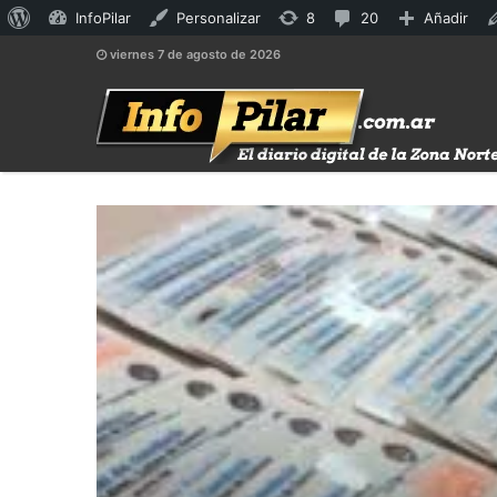
Acerca
8
20
InfoPilar
Personalizar
8
20
Añadir
de
actualizaciones
comentarios
viernes 7 de agosto de 2026
WordPress
disponibles
en
moderación