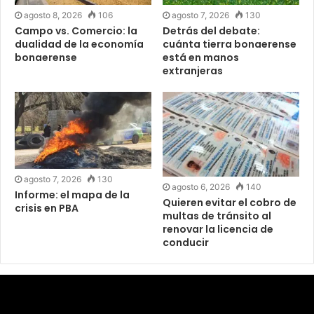
agosto 8, 2026
106
agosto 7, 2026
130
Campo vs. Comercio: la
Detrás del debate:
dualidad de la economía
cuánta tierra bonaerense
bonaerense
está en manos
extranjeras
agosto 7, 2026
130
agosto 6, 2026
140
Informe: el mapa de la
Quieren evitar el cobro de
crisis en PBA
multas de tránsito al
renovar la licencia de
conducir