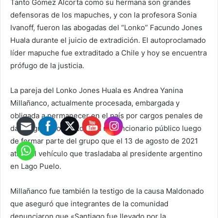
Tanto Gómez Alcorta como su hermana son grandes
defensoras de los mapuches, y con la profesora Sonia
Ivanoff, fueron las abogadas del “Lonko” Facundo Jones
Huala durante el juicio de extradición. El autoproclamado
líder mapuche fue extraditado a Chile y hoy se encuentra
prófugo de la justicia.
La pareja del Lonko Jones Huala es Andrea Yanina
Millañanco, actualmente procesada, embargada y
obligada a permanecer en el país por cargos penales de
daño agravado y estorbo a un funcionario público luego
de formar parte del grupo que el 13 de agosto de 2021
atacó al vehículo que trasladaba al presidente argentino
en Lago Puelo.
Millañanco fue también la testigo de la causa Maldonado
que aseguró que integrantes de la comunidad
denunciaron que «Santiago fue llevado por la