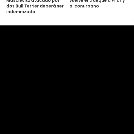
Maschwitz atacado por
vuelve el trueque a Pilar y
dos Bull Terrier deberá ser
al conurbano
indemnizado