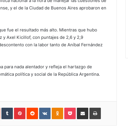
ítica nacional a la hora de manejar las cuestiones de
ense, y el de la Ciudad de Buenos Aires aprobaron en
 que fue el resultado más alto. Mientras que hubo
y Axel Kicillof, con puntajes de 2,6 y 2,9
escontento con la labor tanto de Aníbal Fernández
para nada alentador y refleja el hartazgo de
mática política y social de la República Argentina.
In
StumbleUpon
Tumblr
Pinterest
Reddit
VKontakte
Odnoklassniki
Pocket
Share
Print
via
Email