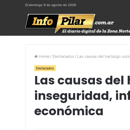
domingo 9 de agosto de 2026
Home
/
Destacados
/
Las causas del hartazgo socia
Destacados
Las causas del 
inseguridad, inf
económica