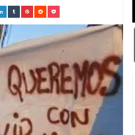
ogle+
LinkedIn
Tumblr
Pinterest
Reddit
Pocket