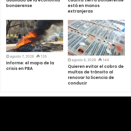
dualidad de la economía
cuánta tierra bonaerense
bonaerense
está en manos
extranjeras
agosto 7, 2026
135
agosto 6, 2026
144
Informe: el mapa de la
Quieren evitar el cobro de
crisis en PBA
multas de tránsito al
renovar la licencia de
conducir