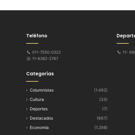
Teléfono
Depart
011-7550-0322
11- 69
11-6382-2767
Categorías
Columnistas
(1.492)
Cultura
(33)
Deportes
(7)
Destacados
(667)
Economía
(1.298)