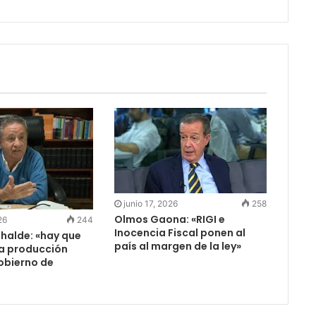
junio 17, 2026
258
Olmos Gaona: «RIGI e
26
244
Inocencia Fiscal ponen al
halde: «hay que
país al margen de la ley»
la producción
obierno de