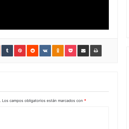
In
StumbleUpon
Tumblr
Pinterest
Reddit
VKontakte
Odnoklassniki
Pocket
Share
Print
via
Email
.
Los campos obligatorios están marcados con
*