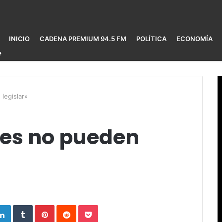
INICIO
CADENA PREMIUM 94.5 FM
POLÍTICA
ECONOMÍA
legislar»
tes no pueden
ogle+
LinkedIn
Tumblr
Pinterest
Reddit
Pocket