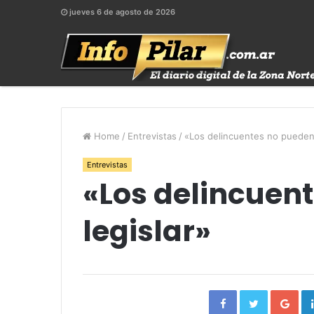
jueves 6 de agosto de 2026
Home
/
Entrevistas
/
«Los delincuentes no pueden 
Entrevistas
«Los delincuen
legislar»
Facebook
Twitter
Go