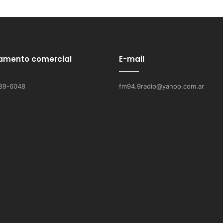
amento comercial
E-mail
89-6048
fm94.9radio@yahoo.com.ar