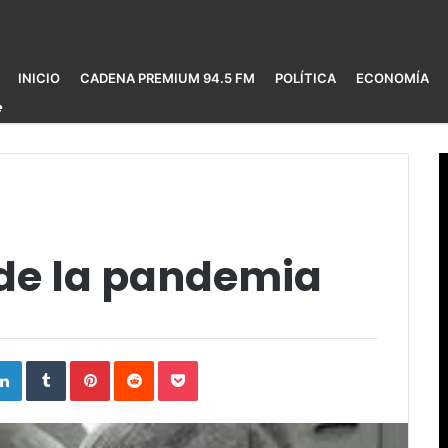
INICIO
CADENA PREMIUM 94.5 FM
POLÍTICA
ECONOMÍA
de la pandemia
ogle+
LinkedIn
Tumblr
Pinterest
Reddit
Pocket