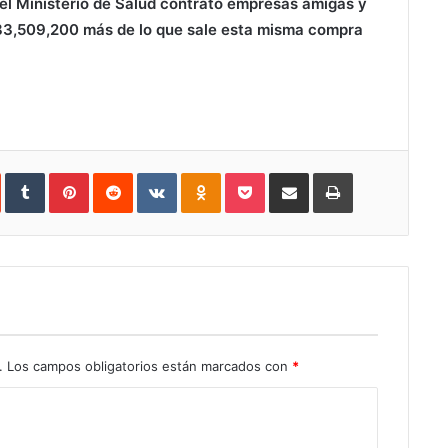
el Ministerio de Salud contrató empresas amigas y
3,509,200 más de lo que sale esta misma compra
In
StumbleUpon
Tumblr
Pinterest
Reddit
VKontakte
Odnoklassniki
Pocket
Share
Print
via
Email
.
Los campos obligatorios están marcados con
*