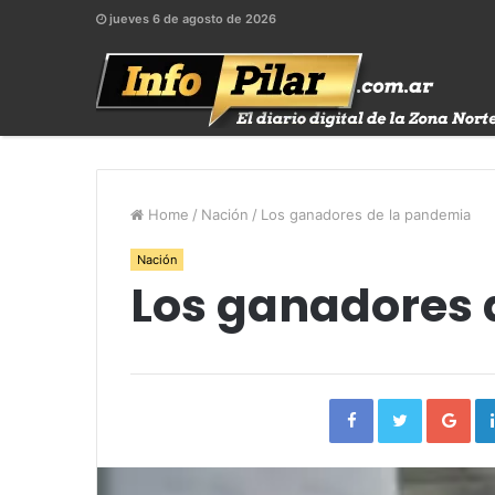
jueves 6 de agosto de 2026
Home
/
Nación
/
Los ganadores de la pandemia
Nación
Los ganadores 
Facebook
Twitter
Go