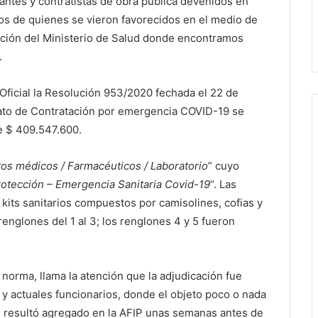
tantes y contratistas de obra pública devenidos en
nos de quienes se vieron favorecidos en el medio de
ación del Ministerio de Salud donde encontramos
.
Oficial la Resolución 953/2020 fechada el 22 de
ato de Contratación por emergencia COVID-19 se
de $ 409.547.600.
os médicos / Farmacéuticos / Laboratorio
” cuyo
otección – Emergencia Sanitaria Covid-19
“. Las
kits sanitarios compuestos por camisolines, cofias y
englones del 1 al 3; los renglones 4 y 5 fueron
a norma, llama la atención que la adjudicación fue
 y actuales funcionarios, donde el objeto poco o nada
l, resultó agregado en la AFIP unas semanas antes de