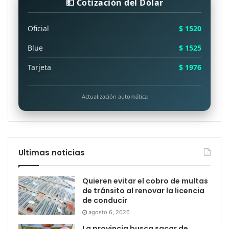
💵 Cotización del Dólar
Oficial
$ 1520
Blue
$ 1525
Tarjeta
$ 1976
Actualización automática
Ultimas noticias
Quieren evitar el cobro de multas
de tránsito al renovar la licencia
de conducir
agosto 6, 2026
La provincia busca sacar de