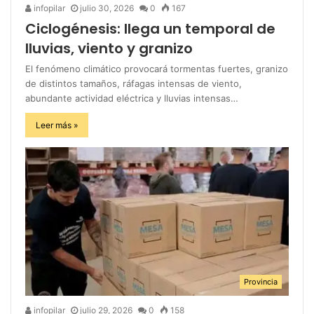
infopilar
julio 30, 2026
0
167
Ciclogénesis: llega un temporal de
lluvias, viento y granizo
El fenómeno climático provocará tormentas fuertes, granizo
de distintos tamaños, ráfagas intensas de viento,
abundante actividad eléctrica y lluvias intensas…
Leer más »
Provincia
infopilar
julio 29, 2026
0
158