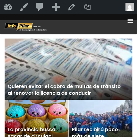
20
20
Añadir
Duplicate Po
InfoPilar
Personalizar
Editar la página
comentarios
en
moderación
Quieren evitar el cobro de multas de tránsito
al renovar la licencia de conducir
La provincia busca
Pilar recibirá poco
sacar de circulación
más de siete