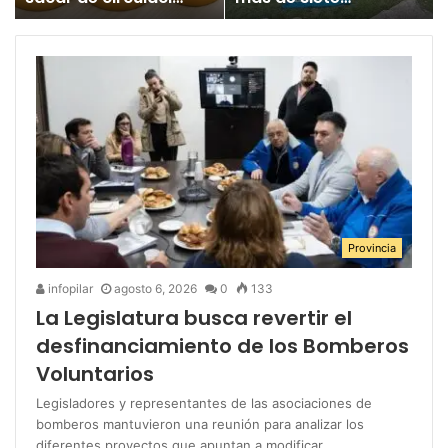
un juguete
millones para los
«altamente tóxico»
Juegos
Bonaerenses
Provincia
infopilar
agosto 6, 2026
0
133
La Legislatura busca revertir el
desfinanciamiento de los Bomberos
Voluntarios
Legisladores y representantes de las asociaciones de
bomberos mantuvieron una reunión para analizar los
diferentes proyectos que apuntan a modificar…