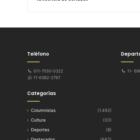
Teléfono
Depart
011-7550-0322
11- 69
11-6382-2767
Categorías
Columnistas
(1.492)
Cultura
(33)
Deportes
(8)
Destacados
(667)