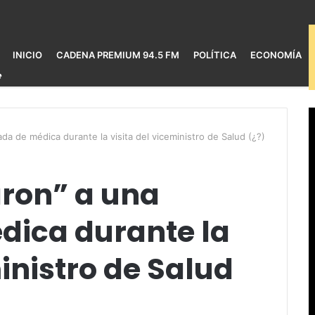
INICIO
CADENA PREMIUM 94.5 FM
POLÍTICA
ECONOMÍA
da de médica durante la visita del viceministro de Salud (¿?)
aron” a una
ica durante la
ministro de Salud