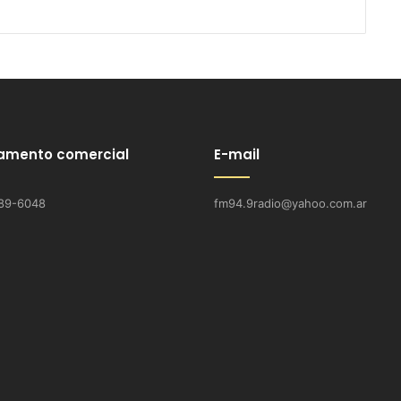
amento comercial
E-mail
89-6048
fm94.9radio@yahoo.com.ar