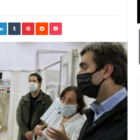
ogle+
LinkedIn
Tumblr
Pinterest
Reddit
Pocket