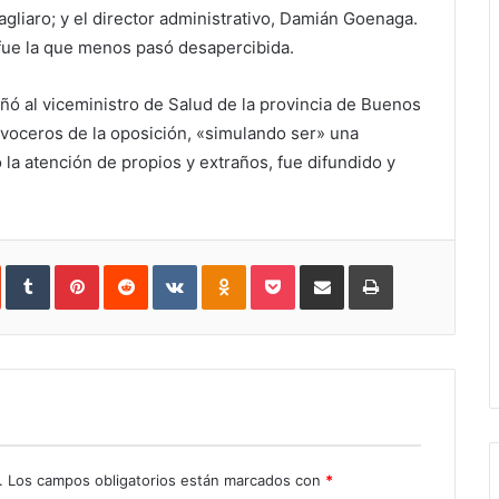
agliaro; y el director administrativo, Damián Goenaga.
 fue la que menos pasó desapercibida.
ó al viceministro de Salud de la provincia de Buenos
 voceros de la oposición, «simulando ser» una
 la atención de propios y extraños, fue difundido y
In
StumbleUpon
Tumblr
Pinterest
Reddit
VKontakte
Odnoklassniki
Pocket
Share
Print
via
Email
.
Los campos obligatorios están marcados con
*