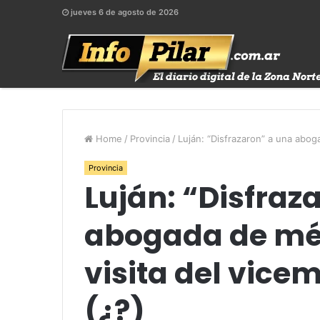
jueves 6 de agosto de 2026
Home
/
Provincia
/
Luján: “Disfrazaron” a una aboga
Provincia
Luján: “Disfraz
abogada de méd
visita del vice
(¿?)