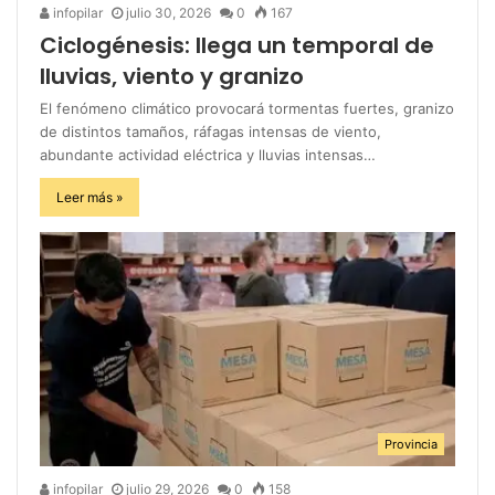
infopilar
julio 30, 2026
0
167
Ciclogénesis: llega un temporal de
lluvias, viento y granizo
El fenómeno climático provocará tormentas fuertes, granizo
de distintos tamaños, ráfagas intensas de viento,
abundante actividad eléctrica y lluvias intensas…
Leer más »
Provincia
infopilar
julio 29, 2026
0
158