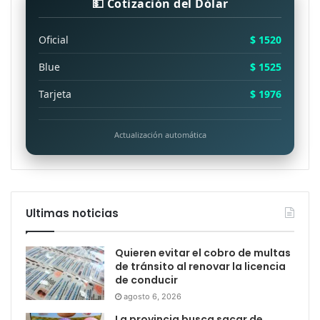
💵 Cotización del Dólar
Oficial
$ 1520
Blue
$ 1525
Tarjeta
$ 1976
Actualización automática
Ultimas noticias
Quieren evitar el cobro de multas
de tránsito al renovar la licencia
de conducir
agosto 6, 2026
La provincia busca sacar de