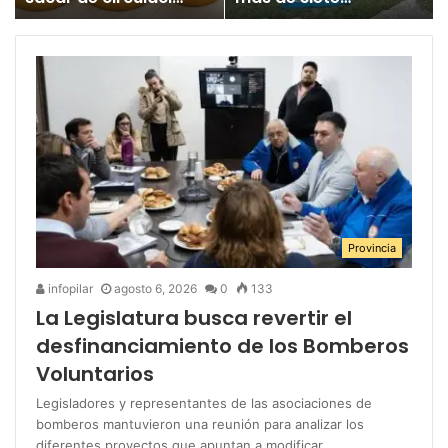
un juguete
millones para los
«altamente tóxico»
Juegos
Bonaerenses
Provincia
infopilar
agosto 6, 2026
0
133
La Legislatura busca revertir el
desfinanciamiento de los Bomberos
Voluntarios
Legisladores y representantes de las asociaciones de
bomberos mantuvieron una reunión para analizar los
diferentes proyectos que apuntan a modificar…