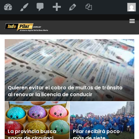
20
20
Añadir
Duplicate Po
InfoPilar
Personalizar
Editar la página
comentarios
en
moderación
Quieren evitar el cobro de multas de tránsito
al renovar la licencia de conducir
La provincia busca
Pilar recibirá poco
sacar de circulación
más de siete