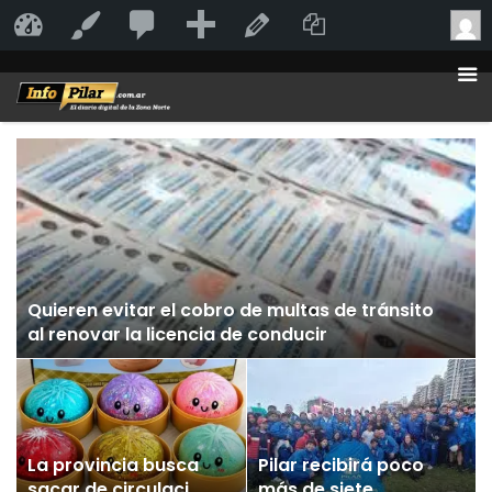
20
20
Añadir
Duplicate Po
InfoPilar
Personalizar
Editar la página
comentarios
en
moderación
Quieren evitar el cobro de multas de tránsito
al renovar la licencia de conducir
La provincia busca
Pilar recibirá poco
sacar de circulación
más de siete