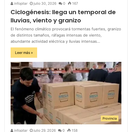
infopilar
julio 30, 2026
0
167
Ciclogénesis: llega un temporal de
lluvias, viento y granizo
El fenómeno climático provocará tormentas fuertes, granizo
de distintos tamaños, ráfagas intensas de viento,
abundante actividad eléctrica y lluvias intensas…
Leer más »
Provincia
infopilar
julio 29, 2026
0
158