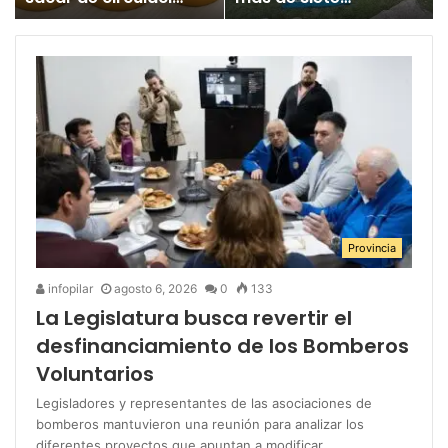
un juguete
millones para los
«altamente tóxico»
Juegos
Bonaerenses
Provincia
infopilar
agosto 6, 2026
0
133
La Legislatura busca revertir el
desfinanciamiento de los Bomberos
Voluntarios
Legisladores y representantes de las asociaciones de
bomberos mantuvieron una reunión para analizar los
diferentes proyectos que apuntan a modificar…