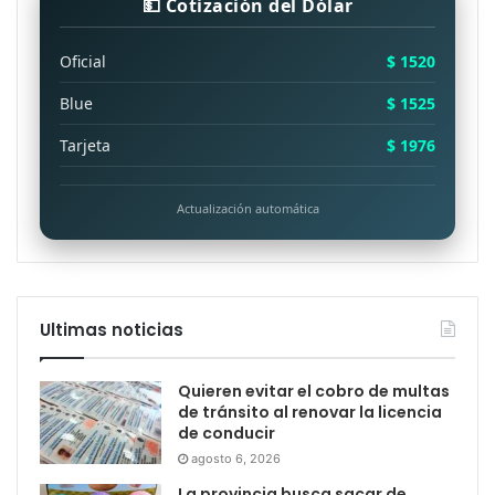
💵 Cotización del Dólar
Oficial
$ 1520
Blue
$ 1525
Tarjeta
$ 1976
Actualización automática
Ultimas noticias
Quieren evitar el cobro de multas
de tránsito al renovar la licencia
de conducir
agosto 6, 2026
La provincia busca sacar de