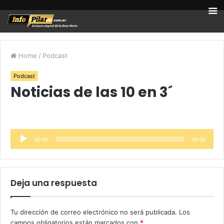
Home
/
Podcast
Podcast
Noticias de las 10 en 3´
Reproductor
00:00
00:00
de
audio
Deja una respuesta
Tu dirección de correo electrónico no será publicada.
Los
campos obligatorios están marcados con
*