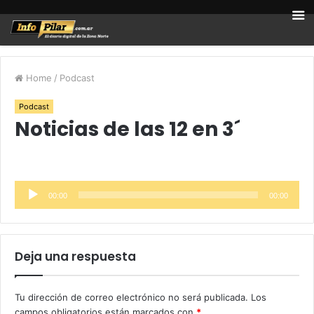
Home
/
Podcast
Podcast
Noticias de las 12 en 3´
Reproductor
00:00
00:00
de
audio
Deja una respuesta
Tu dirección de correo electrónico no será publicada.
Los
campos obligatorios están marcados con
*