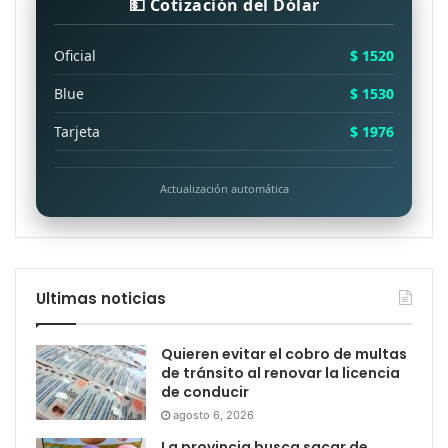
💵 Cotización del Dólar
Oficial
$ 1520
Blue
$ 1530
Tarjeta
$ 1976
Actualización automática
Ultimas noticias
Quieren evitar el cobro de multas
de tránsito al renovar la licencia
de conducir
agosto 6, 2026
La provincia busca sacar de