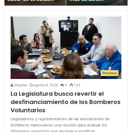
un juguete
millones para los
«altamente tóxico»
Juegos
Bonaerenses
Provincia
infopilar
agosto 6, 2026
0
133
La Legislatura busca revertir el
desfinanciamiento de los Bomberos
Voluntarios
Legisladores y representantes de las asociaciones de
bomberos mantuvieron una reunión para analizar los
diferentes proyectos que apuntan a modificar…