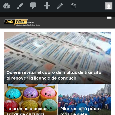
20
20
Añadir
Duplicate Po
InfoPilar
Personalizar
Editar la página
comentarios
en
moderación
Quieren evitar el cobro de multas de tránsito
al renovar la licencia de conducir
La provincia busca
Pilar recibirá poco
sacar de circulación
más de siete