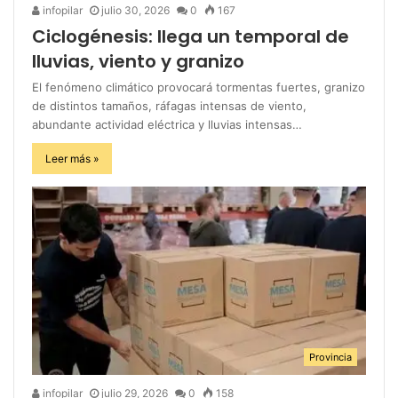
infopilar
julio 30, 2026
0
167
Ciclogénesis: llega un temporal de
lluvias, viento y granizo
El fenómeno climático provocará tormentas fuertes, granizo
de distintos tamaños, ráfagas intensas de viento,
abundante actividad eléctrica y lluvias intensas…
Leer más »
Provincia
infopilar
julio 29, 2026
0
158