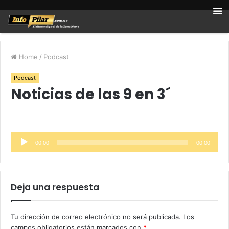
Home
/
Podcast
Podcast
Noticias de las 9 en 3´
Reproductor
00:00
00:00
de
audio
Deja una respuesta
Tu dirección de correo electrónico no será publicada.
Los
campos obligatorios están marcados con
*